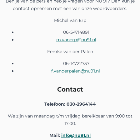
Ben je van de pers en heb je vragen voor NU’91? Dan kun je
contact opnemen met een van onze woordvoerders.
Michel van Erp
06-54714891
m.vanerp@nu91.nl
Femke van der Palen
06-14722737
f.vanderpalen@nu91.nl
Contact
Telefoon: 030-2964144
We zijn van maandag t/m vrijdag bereikbaar van 9:00 tot
17:00.
Mail:
info@nu91.nl