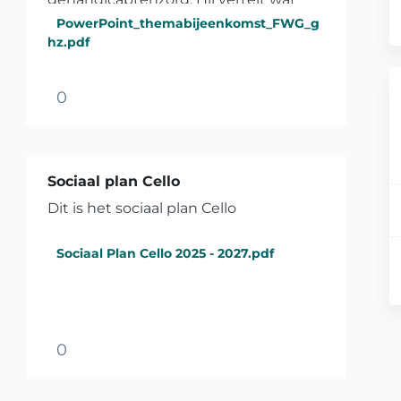
FWG precies is en hoe je jouw
PowerPoint_themabijeenkomst_FWG_g
functiebeschrijving en/of...
hz.pdf
0
Sociaal plan Cello
Dit is het sociaal plan Cello
Sociaal Plan Cello 2025 - 2027.pdf
0