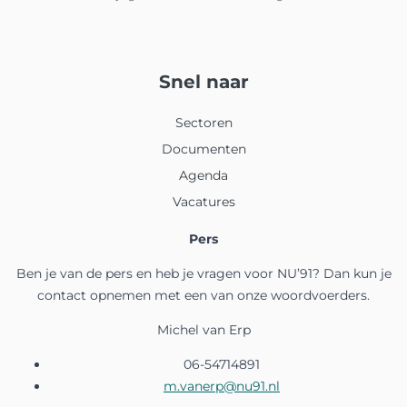
augustus 2026
Snel naar
ma
di
wo
do
vr
za
zo
Sectoren
1
2
Documenten
3
4
5
6
7
8
9
Agenda
Vacatures
10
11
12
13
14
15
16
Pers
17
18
19
20
21
22
23
Ben je van de pers en heb je vragen voor NU’91? Dan kun je
24
25
26
27
28
29
30
contact opnemen met een van onze woordvoerders.
31
Michel van Erp
06-54714891
m.vanerp@nu91.nl