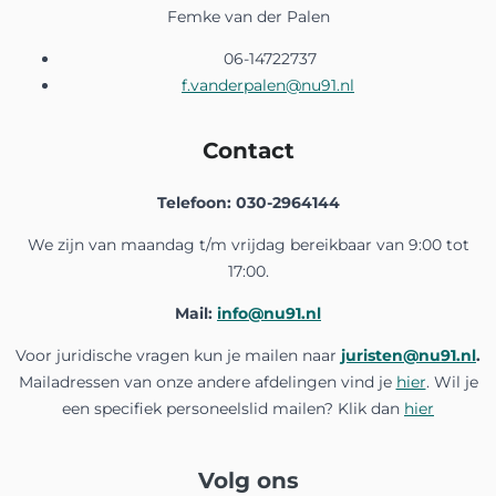
Femke van der Palen
06-14722737
Type
f.vanderpalen@nu91.nl
Actie
Contact
Bijeenkomst
Cao-onderhandeling
Telefoon: 030-2964144
Congres/ Symposium
Deadline
We zijn van maandag t/m vrijdag bereikbaar van 9:00 tot
Festiviteit
17:00.
Inloopsessie
Livesessie
Mail:
info@nu91.nl
NU'91 zorgcafé
Voor juridische vragen kun je mailen naar
juristen@nu91.nl
.
NU'91-school
Mailadressen van onze andere afdelingen vind je
hier
. Wil je
Themabijeenkomst
een specifiek personeelslid mailen? Klik dan
hier
Training
Geplaatst door
Volg ons