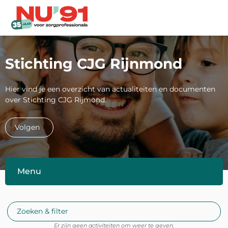
Me
Stichting CJG Rijnmond
Hier vind je een overzicht van actualiteiten en documenten
over Stichting CJG Rijmond.
Volgen
Menu
Zoeken & filter
Er zijn geen activiteiten om weer te geven.